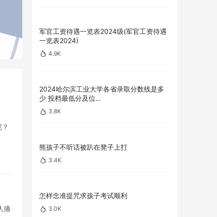
军官工资待遇一览表2024级(军官工资待遇
一览表2024)
4.9K
2024哈尔滨工业大学各省录取分数线是多
少 投档最低分及位…
3.8K
呢？
熊孩子不听话被趴在凳子上打
3.4K
怎样念准提咒求孩子考试顺利
人痛
3.0K