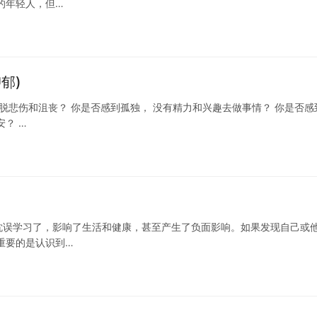
的年轻人，但…
郁)
脱悲伤和沮丧？ 你是否感到孤独， 没有精力和兴趣去做事情？ 你是否感
？ …
耽误学习了，影响了生活和健康，甚至产生了负面影响。如果发现自己或
重要的是认识到…