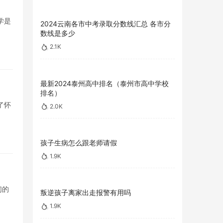
学是
2024云南各市中考录取分数线汇总 各市分
数线是多少
2.1K
最新2024泰州高中排名（泰州市高中学校
排名）
了怀
2.0K
孩子生病怎么跟老师请假
1.9K
们的
叛逆孩子离家出走报警有用吗
1.9K