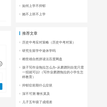
如何上学不抑郁
她不上班不上学
推荐文章
历史中考应对策略（历史中考对策）
研究生留学中途休学吗
赖世雄自然拼读法百度网盘
孩子写作业拖拉怎么办-从磨蹭到自觉只需
一招就可以!（写作业磨蹭拖拉的小学生怎
样教育）
抑郁症前期什么症状
深不可测 鞭长莫及
儿子五年级了成绩差