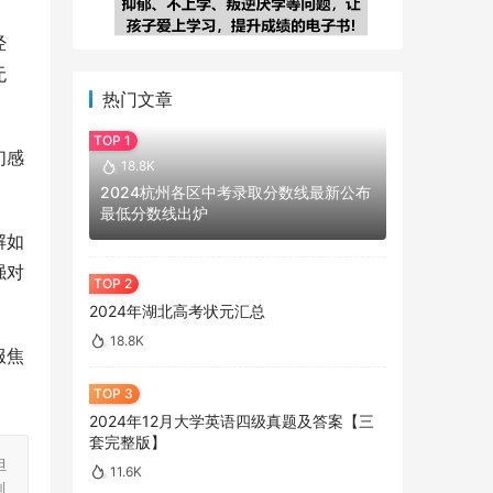
经
无
热门文章
们感
18.8K
2024杭州各区中考录取分数线最新公布
最低分数线出炉
解如
强对
2024年湖北高考状元汇总
18.8K
服焦
2024年12月大学英语四级真题及答案【三
套完整版】
担
11.6K
刻