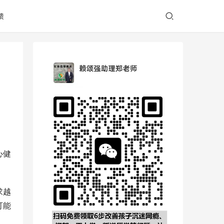
馈
心健
求越
可能